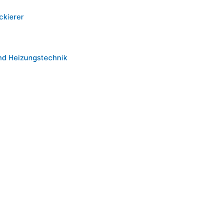
ckierer
nd Heizungstechnik