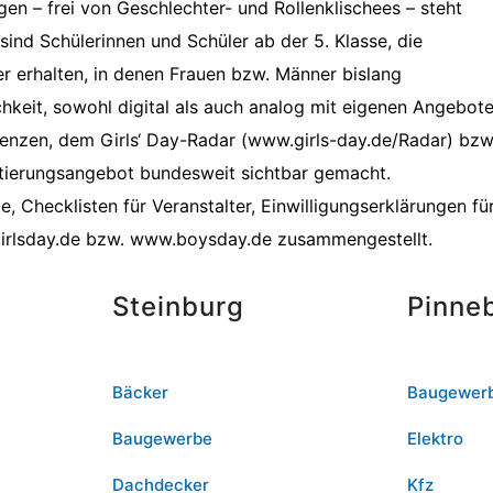
n – frei von Geschlechter- und Rollenklischees – steht
sind Schülerinnen und Schüler ab der 5. Klasse, die
er erhalten, in denen Frauen bzw. Männer bislang
ichkeit, sowohl digital als auch analog mit eigenen Angebot
räsenzen, dem Girls‘ Day-Radar (www.girls-day.de/Radar) b
entierungsangebot bundesweit sichtbar gemacht.
te, Checklisten für Veranstalter, Einwilligungserklärungen
irlsday.de bzw. www.boysday.de zusammengestellt.
Steinburg
Pinne
Bäcker
Baugewer
Baugewerbe
Elektro
Dachdecker
Kfz