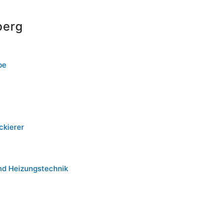
berg
be
ckierer
nd Heizungstechnik