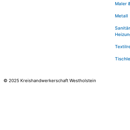
Maler 
Metall
Sanitä
Heizun
Textilr
Tischle
© 2025 Kreishandwerkerschaft Westholstein