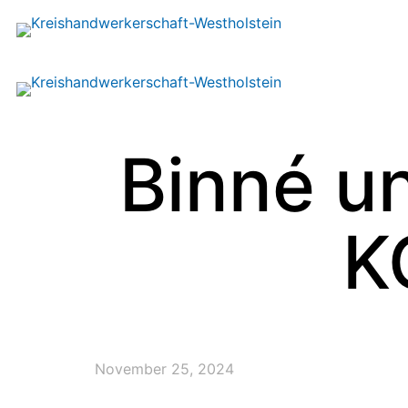
Binné u
K
November 25, 2024