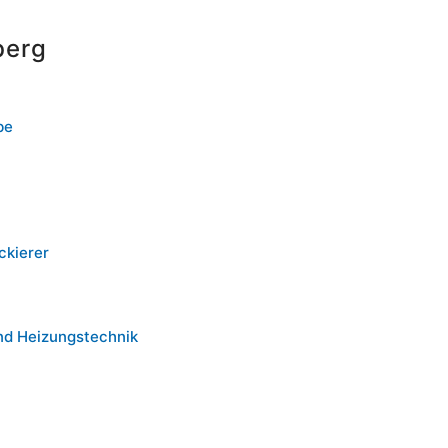
berg
be
ckierer
nd Heizungstechnik