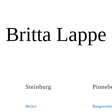
Britta Lappe
Steinburg
Pinneb
Bäcker
Baugewerb