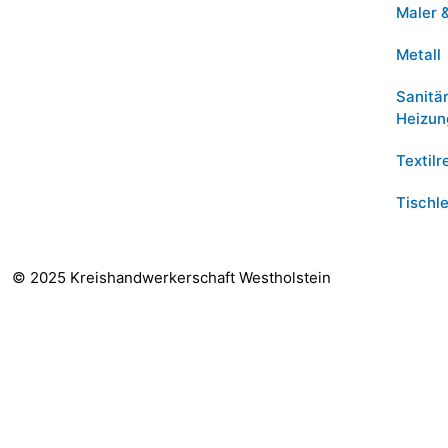
Maler 
Metall
Sanitä
Heizun
Textilr
Tischle
© 2025 Kreishandwerkerschaft Westholstein