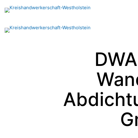
DWA 
Wan
Abdicht
G