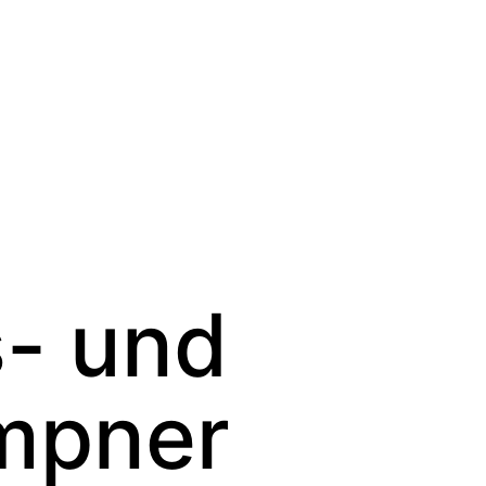
- und
empner