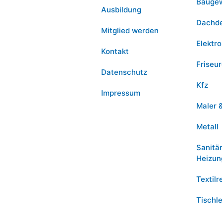
Bauge
Ausbildung
Dachd
Mitglied werden
Elektro
Kontakt
Friseu
Datenschutz
Kfz
Impressum
Maler 
Metall
Sanitä
Heizun
Textilr
Tischle