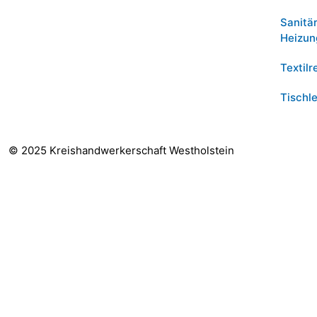
Sanitä
Heizun
Textilr
Tischle
© 2025 Kreishandwerkerschaft Westholstein