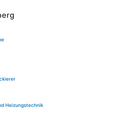
berg
be
ckierer
nd Heizungstechnik