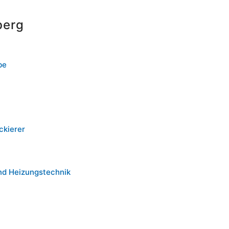
berg
be
ckierer
nd Heizungstechnik