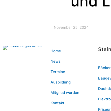
und L
November 25, 2024
Stei
Home
News
Bäcker
Termine
Bauge
Ausbildung
Dachd
Mitglied werden
Elektro
Kontakt
Friseu