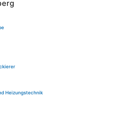
berg
be
ckierer
nd Heizungstechnik