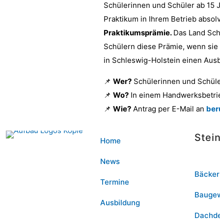
Schülerinnen und Schüler ab 15 J
Praktikum in Ihrem Betrieb absol
Praktikumsprämie.
Das Land Sch
Schülern diese Prämie, wenn sie
in Schleswig-Holstein einen Aus
📌
Wer?
Schülerinnen und Schüler
📌
Wo?
In einem Handwerksbetrie
📌
Wie?
Antrag per E-Mail an
ber
Stei
Home
News
Bäcker
Termine
Bauge
Ausbildung
Dachd