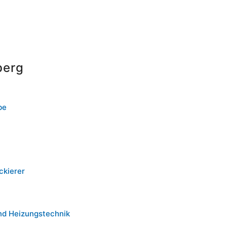
berg
be
ckierer
nd Heizungstechnik