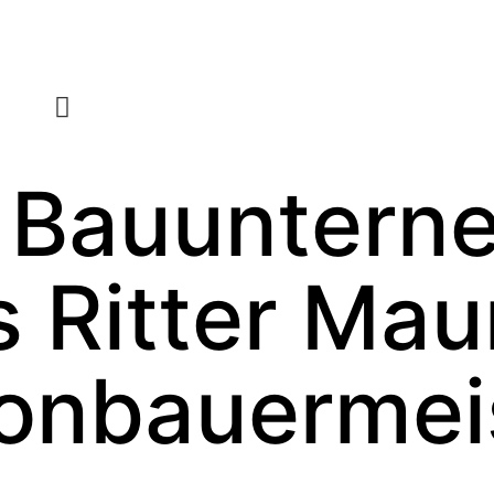
r Bauunter
 Ritter Mau
onbauermei