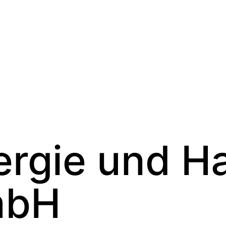
rgie und H
mbH